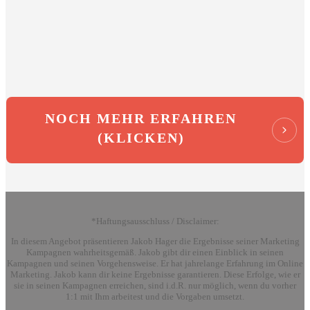
NOCH MEHR ERFAHREN
(KLICKEN)
*Haftungsausschluss / Disclaimer:
In diesem Angebot präsentieren Jakob Hager die Ergebnisse seiner Marketing
Kampagnen wahrheitsgemäß. Jakob gibt dir einen Einblick in seinen
Kampagnen und seinen Vorgehensweise. Er hat jahrelange Erfahrung im Online
Marketing. Jakob kann dir keine Ergebnisse garantieren. Diese Erfolge, wie er
sie in seinen Kampagnen erreichen, sind i.d.R. nur möglich, wenn du vorher
1:1 mit Ihm arbeitest und die Vorgaben umsetzt.