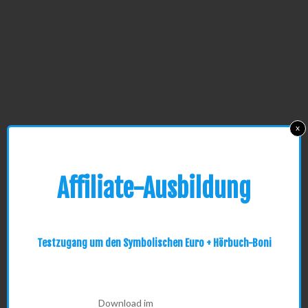
x
Affiliate-Ausbildung
Testzugang um den Symbolischen Euro + Hörbuch-Boni
Download im