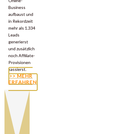
Online-
Business
aufbaust und
in Rekordzeit
mehr als 1.334
Leads
generierst
und zusätzlich
noch Affiliate-
Provisionen
kassierst.
>> MEHR
ERFAHREN