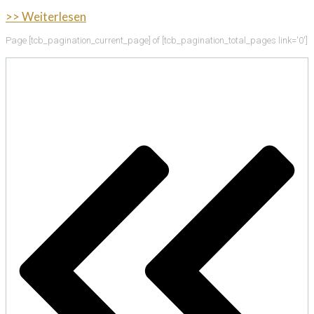
>> Weiterlesen
Page
[tcb_pagination_current_page]
of
[tcb_pagination_total_pages link='0']