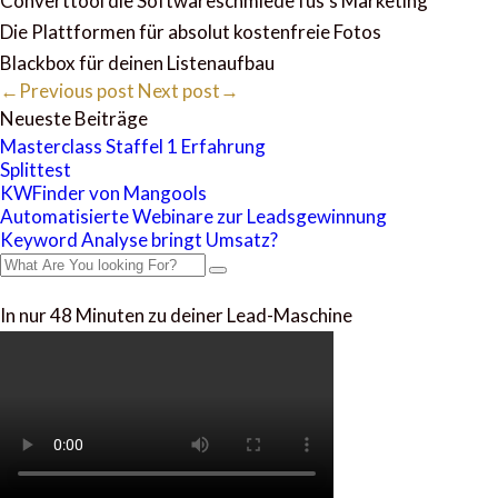
Converttool die Softwareschmiede füs’s Marketing
Die Plattformen für absolut kostenfreie Fotos
Blackbox für deinen Listenaufbau
←Previous post
Next post→
Neueste Beiträge
Masterclass Staffel 1 Erfahrung
Splittest
KWFinder von Mangools
Automatisierte Webinare zur Leadsgewinnung
Keyword Analyse bringt Umsatz?
In nur 48 Minuten zu deiner Lead-Maschine